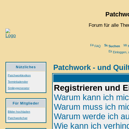
Patchwo
Forum für alle Th
FAQ
Suchen
M
Einloggen, 
Patchwork - und Quil
Nützliches
Patchworklexikon
Terminkalender
Registrieren und 
Smileygenerator
Warum kann ich mich
Für Mitglieder
Warum muss ich mic
Bilder hochladen
Warum werde ich au
Patchworkchat
Wie kann ich verhin