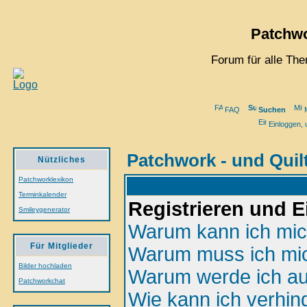
Patchwo
Forum für alle Th
FAQ
Suchen
M
Einloggen, 
Patchwork - und Quil
Nützliches
Patchworklexikon
Terminkalender
Registrieren und 
Smileygenerator
Warum kann ich mich
Für Mitglieder
Warum muss ich mic
Bilder hochladen
Warum werde ich au
Patchworkchat
Wie kann ich verhin