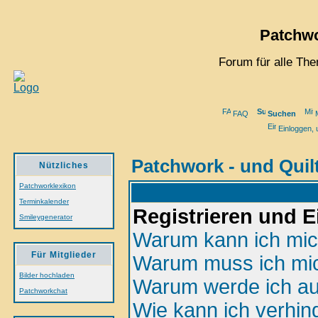
Patchwo
Forum für alle Th
FAQ
Suchen
M
Einloggen, 
Patchwork - und Quil
Nützliches
Patchworklexikon
Terminkalender
Registrieren und 
Smileygenerator
Warum kann ich mich
Für Mitglieder
Warum muss ich mic
Bilder hochladen
Warum werde ich au
Patchworkchat
Wie kann ich verhin