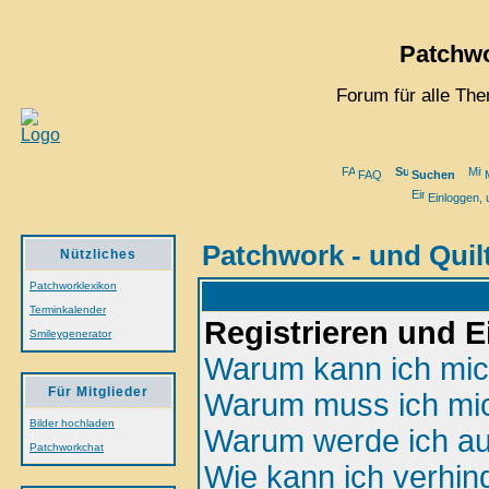
Patchwo
Forum für alle Th
FAQ
Suchen
M
Einloggen, 
Patchwork - und Quil
Nützliches
Patchworklexikon
Terminkalender
Registrieren und 
Smileygenerator
Warum kann ich mich
Für Mitglieder
Warum muss ich mic
Bilder hochladen
Warum werde ich au
Patchworkchat
Wie kann ich verhin