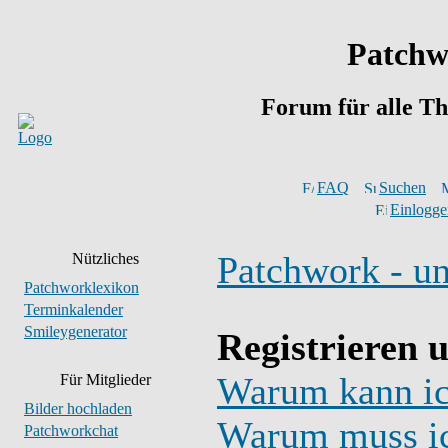
Patchw
Forum für alle T
FAQ
Suchen
Einlogge
Patchwork - u
Nützliches
Patchworklexikon
Terminkalender
Smileygenerator
Registrieren 
Warum kann ic
Für Mitglieder
Bilder hochladen
Warum muss ic
Patchworkchat