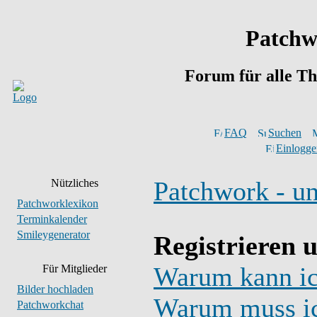
Patchw
Forum für alle T
FAQ
Suchen
Einlogge
Patchwork - u
Nützliches
Patchworklexikon
Terminkalender
Smileygenerator
Registrieren 
Warum kann ic
Für Mitglieder
Bilder hochladen
Warum muss ic
Patchworkchat