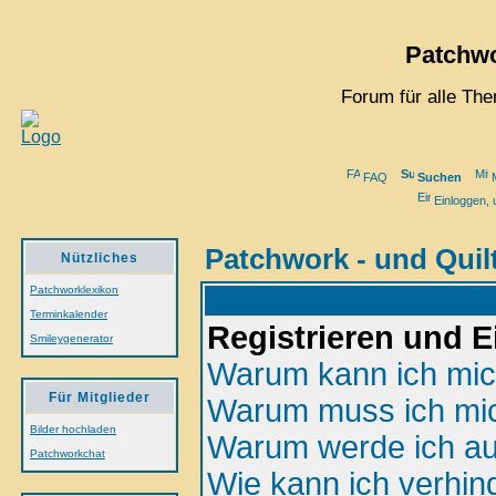
Patchwo
Forum für alle Th
FAQ
Suchen
M
Einloggen, 
Patchwork - und Quil
Nützliches
Patchworklexikon
Terminkalender
Registrieren und 
Smileygenerator
Warum kann ich mich
Für Mitglieder
Warum muss ich mic
Bilder hochladen
Warum werde ich au
Patchworkchat
Wie kann ich verhin