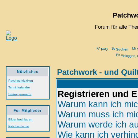
Patchwo
Forum für alle Th
FAQ
Suchen
M
Einloggen, 
Patchwork - und Quil
Nützliches
Patchworklexikon
Terminkalender
Registrieren und 
Smileygenerator
Warum kann ich mich
Für Mitglieder
Warum muss ich mic
Bilder hochladen
Warum werde ich au
Patchworkchat
Wie kann ich verhin