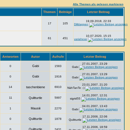
Alle Themen als gelesen markieren
Themen
Beiträge
Letzter Beitrag
19.09.2018, 22:33
17
105
Dilldappen
10.07.2020, 15:15
61
451
variahexe
Antworten
Autor
Aufrufe
Letzter Beitrag
27.01.2007, 23:29
Gabi
0
1583
Gabi
27.01.2007, 13:29
Gabi
0
1916
Gabi
23.01.2007, 21:20
14
taschenbiene
6910
NähTanTe ;-)
14.01.2007, 12:31
11
Quiltturtle
5997
sigrid55
04.01.2007, 13:43
Mausiii
1
2270
Gabi
17.11.2006, 22:06
Quiltturtle
0
1878
Quiltturtle
17.11.2006, 18:59
Quiltturtle
0
2431