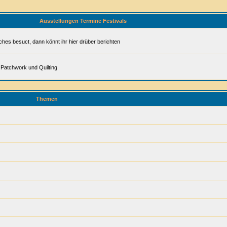
Ausstellungen Termine Festivals
ches besuct, dann könnt ihr hier drüber berichten
Patchwork und Quilting
Themen