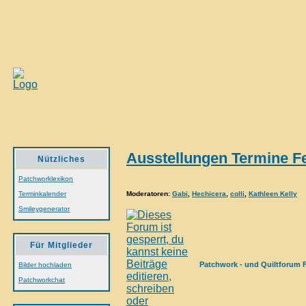
Ausstellungen Termine Fe
Nützliches
Patchworklexikon
Moderatoren
:
Gabi
,
Hechicera
,
colli
,
Kathleen Kelly
Terminkalender
Smileygenerator
Für Mitglieder
Patchwork - und Quiltforum 
Bilder hochladen
Patchworkchat