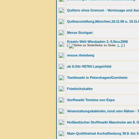
Quilters ohne Grenzen - Vernissage und Au
Quiltausstellung,München,18.11.06 u. 19.11.
Messe Stuttgart
Kreativ Welt Wiesbaden 2.-5.Nov.2006
[
Gehe zu Seite:
1
,
2
]
messe rheinberg
ab 6.Okt /40764 Langenfeld
Textilmarkt in Petershagen/Gernheim
Friedrichshafen
Stoffmarkt Termine von Expo
Veranstaltungskalender, rund ums Nähen - T
Holländischer Stoffmarkt Mannheim am 8. 
Main-Quiltfestival Aschaffenburg 30.9. bis 3