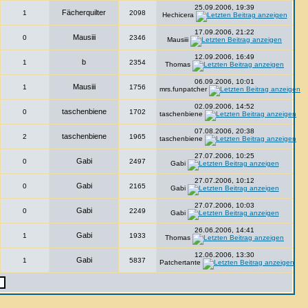
25.09.2006, 19:39
Fächerquilter
1
2098
Hechicera
17.09.2006, 21:22
Mausiii
0
2346
Mausiii
12.09.2006, 16:49
b
1
2354
Thomas
06.09.2006, 10:01
Mausiii
1
1756
mrs.funpatcher
02.09.2006, 14:52
taschenbiene
0
1702
taschenbiene
07.08.2006, 20:38
taschenbiene
2
1965
taschenbiene
27.07.2006, 10:25
Gabi
0
2497
Gabi
27.07.2006, 10:12
Gabi
0
2165
Gabi
27.07.2006, 10:03
Gabi
0
2249
Gabi
26.06.2006, 14:41
Gabi
1
1933
Thomas
12.06.2006, 13:30
Gabi
1
5837
Patchertante