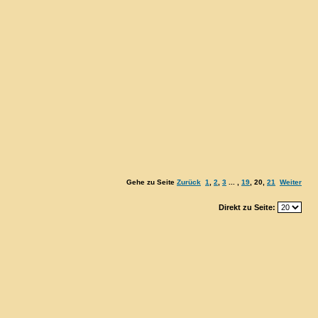
Gehe zu Seite
Zurück
1
,
2
,
3
... ,
19
,
20
,
21
Weiter
Direkt zu Seite: