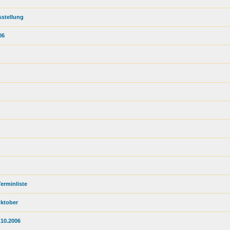
sstellung
06
erminliste
Oktober
.10.2006