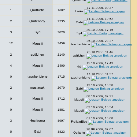
Quiltturtle
17.11.2006, 00:37
Quiltturtle
1
1687
Heike
14.11.2006, 10:52
Quiltconny
2
2235
Gabi
30.10.2006, 17:16
Syd
3
3020
Syd
26.10.2006, 23:27
12
Mausiii
3459
taschenbiene
26.10.2006, 11:46
spülchen
2
2140
spülchen
15.10.2006, 17:43
Mausiii
4
2400
xirb
14.10.2006, 11:37
taschenbiene
0
1715
taschenbiene
13.10.2006, 10:38
maslacak
2
2070
Gabi
08.10.2006, 09:21
Mausiii
0
3712
Mausiii
03.10.2006, 10:54
Mausiii
0
1881
Mausiii
01.10.2006, 18:08
Hechicera
3
8997
FroilainElse
28.09.2006, 09:07
Gabi
5
3823
Quilterin