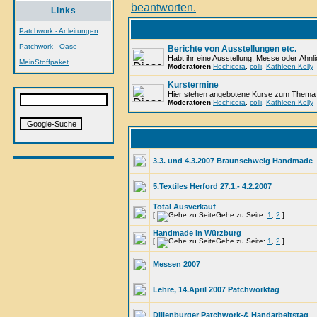
Links
Patchwork - Anleitungen
Patchwork - Oase
Berichte von Ausstellungen etc.
Habt ihr eine Ausstellung, Messe oder Ähnli
MeinStoffpaket
Moderatoren
Hechicera
,
colli
,
Kathleen Kelly
Kurstermine
Hier stehen angebotene Kurse zum Thema 
Moderatoren
Hechicera
,
colli
,
Kathleen Kelly
3.3. und 4.3.2007 Braunschweig Handmade
5.Textiles Herford 27.1.- 4.2.2007
Total Ausverkauf
[
Gehe zu Seite:
1
,
2
]
Handmade in Würzburg
[
Gehe zu Seite:
1
,
2
]
Messen 2007
Lehre, 14.April 2007 Patchworktag
Dillenburger Patchwork-& Handarbeitstag