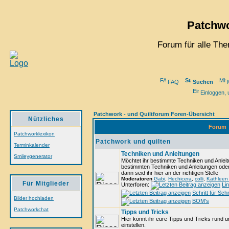
Patchwo
Forum für alle Th
FAQ
Suchen
M
Einloggen, 
Patchwork - und Quiltforum Foren-Übersicht
Nützliches
Forum
Patchworklexikon
Patchwork und quilten
Terminkalender
Techniken und Anleitungen
Smileygenerator
Möchtet ihr bestimmte Techniken und Anleit
bestimmten Techniken und Anleitungen oder 
dann seid ihr hier an der richtigen Stelle
Moderatoren
Gabi
,
Hechicera
,
colli
,
Kathleen 
Für Mitglieder
Unterforen:
Li
Schritt für Schr
Bilder hochladen
BOM's
Patchworkchat
Tipps und Tricks
Hier könnt ihr eure Tipps und Tricks rund
einstellen.