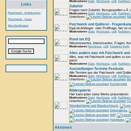
Moderatoren
Gabi
,
Hechicera
,
colli
,
Kathleen 
Links
Zubehör
Fragen nach Zubehör, Bezugsquellen u.Ä. si
Patchwork - Anleitungen
Moderatoren
Gabi
,
Hechicera
,
colli
,
Kathleen 
Unterforen:
Nä
Patchwork - Oase
Patchwork und Quilterei - Fragenkata
MeinStoffpaket
Egal ob Anfänger- oder Profifrage, hier ist 
Moderatoren
Gabi
,
Hechicera
,
colli
,
Kathleen 
Rund um EQ
Wissenswertes, Interessantes, Fragen, 
Moderatoren
Hechicera
,
colli
,
Kathleen Kelly
Alles andere was mit Patchwork und q
Alles, was mit Patchwork und quilten zu tun 
passt
Moderatoren
Gabi
,
Hechicera
,
colli
,
Kathleen 
Ausstellungen Termine Festivals
Alle Termine aus der Patchwork- und Quilt
Moderatoren
Gabi
,
Hechicera
,
colli
,
Kathleen 
Unterforen:
Be
Kurstermine
Bildergalerie
Hier kann jeder seine Werke präsentieren
Moderatoren
Gabi
,
Hechicera
,
colli
,
Kathleen 
Unterforen:
Qui
Wandbehänge und Wandschmuck
,
Dekoratives
,
WIP
,
Hardware
,
Aktionen