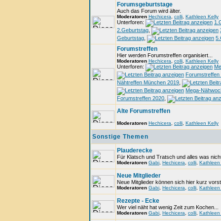
Forumsgeburtstage
Auch das Forum wird älter.
Moderatoren
Hechicera
,
colli
,
Kathleen Kelly
Unterforen:
1.
2.Geburtstag
,
Geburtstag
,
5.
Forumstreffen
Hier werden Forumstreffen organisiert...
Moderatoren
Hechicera
,
colli
,
Kathleen Kelly
Unterforen:
Me
Forumstreffen
Nähtreffen München 2019
,
Mega-Nähwoc
Forumstreffen 2020
,
Alte Forumstreffen
Moderatoren
Hechicera
,
colli
,
Kathleen Kelly
Sonstige Themen
Plauderecke
Für Klatsch und Tratsch und alles was nicht
Moderatoren
Gabi
,
Hechicera
,
colli
,
Kathleen 
Neue Mitglieder
Neue Mitglieder können sich hier kurz vorst
Moderatoren
Gabi
,
Hechicera
,
colli
,
Kathleen 
Rezepte - Ecke
Wer viel näht hat wenig Zeit zum Kochen...
Moderatoren
Gabi
,
Hechicera
,
colli
,
Kathleen 