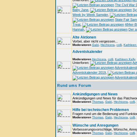
Unterforen:
Ami
The Civil War D
Baby Jane
,
Syl
Week by Week Sampler
,
State Fair Sam
Treat
,
484er-Bl
Hannah
,
Der a
Alte Aktionen
Vorbei, aber nicht vergessen...
Moderatoren
Gabi
,
Hechicera
,
colli
,
Kathleen 
Adventskalender
Moderatoren
Hechicera
,
colli
,
Kathleen Kelly
Unterforen:
Ad
Adventskalend
Adventskalender 2019
,
Adventskalend
Rund ums Forum
Ankündigungen und News
Ankündigungen und News für das Patchwor
Moderatoren
Thomas
,
Gabi
,
Hechicera
,
colli
,
Hilfe bei technischen Problemen
Fragen rund um die Bedienung und Funktio
Moderatoren
Thomas
,
Gabi
,
Hechicera
,
colli
,
Wünsche und Anregungen
Verbesserungsvorschläge, Wünsche, Anregu
Moderatoren
Thomas
,
Gabi
,
Hechicera
,
colli
,