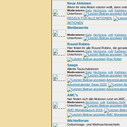
Neue Aktionen
Wenn ihr eine Aktion starten wollt, dann seid 
Moderatoren
Gabi
,
Hechicera
,
colli
,
Kathleen 
Unterforen:
Auf
REGELN FÜR ALLE AKTIONEN
,
AKTIONEN
Wettbewerbe
Moderatoren
Gabi
,
Hechicera
,
colli
,
Kathleen 
Unterforen:
We
Round Robins
Hier findet ihr alle Round Robins, die gerade
Moderatoren
Gabi
,
Hechicera
,
colli
,
Kathleen 
Unterforen:
Ti
Row Robin
Swaps
Allerlei Tauschaktionen
Moderatoren
Gabi
,
Hechicera
,
colli
,
Kathleen 
Unterforen:
He
Adventskalend
Adventskalender Swap 2020
,
Adventskalend
AMC's
hier finden sich alle Aktionen rund um AMC,
Moderatoren
Hechicera
,
colli
,
Kathleen Kelly
Unterforen:
AM
AMC-Monatstausch 2019
,
AMC Monatsta
Wichtelforum
Geburtstags- und Weihnachtswichteln