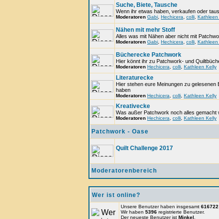
Suche, Biete, Tausche
Wenn ihr etwas haben, verkaufen oder tausch
Moderatoren
Gabi
,
Hechicera
,
colli
,
Kathleen 
Nähen mit mehr Stoff
Alles was mit Nähen aber nicht mit Patchwo
Moderatoren
Gabi
,
Hechicera
,
colli
,
Kathleen 
Bücherecke Patchwork
Hier könnt ihr zu Patchwork- und Quiltbüc
Moderatoren
Hechicera
,
colli
,
Kathleen Kelly
Literaturecke
Hier stehen eure Meinungen zu gelesenen B
haben
Moderatoren
Hechicera
,
colli
,
Kathleen Kelly
Kreativecke
Was außer Patchwork noch alles gemacht 
Moderatoren
Hechicera
,
colli
,
Kathleen Kelly
Patchwork - Oase
Quilt Challenge 2017
Moderatorenbereich
Wer ist online?
Unsere Benutzer haben insgesamt
616722
Wir haben
5396
registrierte Benutzer.
Der neueste Benutzer ist
Minkel
.