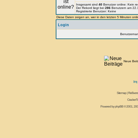
Insgesamt sind
40
Benutzer online: Kein reg
Der Rekord liegt bei
286
Benutzern am 22.1
Registrierte Benutzer: Keine
Diese Daten zeigen an, wer in den letzten 5 Minuten onli
Login
Benutzerna
Neue Beit
Sitemap
|
Reißvers
CrackerT
Powered by
phpBB
© 2001, 20