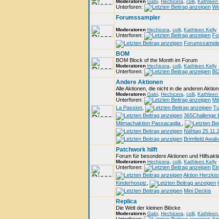
Moderatoren
Gabi
,
Hechicera
,
colli
,
Kathleen 
Unterforen:
We
Forumssampler
Moderatoren
Hechicera
,
colli
,
Kathleen Kelly
Unterforen:
Fo
Forumssampler
BOM
BOM Block of the Month im Forum
Moderatoren
Hechicera
,
colli
,
Kathleen Kelly
Unterforen:
BO
Andere Aktionen
Alle Aktionen, die nicht in die anderen Akti
Moderatoren
Gabi
,
Hechicera
,
colli
,
Kathleen 
Unterforen:
Mi
La Passion
,
Tu
365Challenge 
Mitmachaktion Passacaglia
,
Nähtag 25.11.
Brimfield Awak
Patchwork hilft
Forum für besondere Aktionen und Hilfsakt
Moderatoren
Hechicera
,
colli
,
Kathleen Kelly
Unterforen:
Ei
Aktion Herzki
Kinderhospiz
,
Mini Deckis
Replica
Die Welt der kleinen Blöcke
Moderatoren
Gabi
,
Hechicera
,
colli
,
Kathleen 