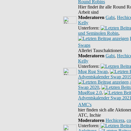
Round Robins
Hier findet ihr alle Round R
Arbeit sind
Moderatoren
Gabi
,
Hechic
Kelly
Unterforen:
und Seminolen Robin
,
Swaps
Allerlei Tauschaktionen
Moderatoren
Gabi
,
Hechic
Kelly
Unterforen:
Mug Rug Swap
,
Adventskalender Swap 201
Swap 2020
,
MugRug 2.0
,
Adventskalender Swap 202
AMC's
hier finden sich alle Aktio
ATC, Inchie
Moderatoren
Hechicera
,
co
Unterforen:
Anleitung
,