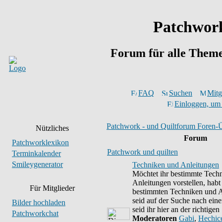
Patchwork
Forum für alle Them
FAQ
Suchen
Mitgl
Einloggen, um 
Patchwork - und Quiltforum Foren-Ü
Nützliches
Forum
Patchworklexikon
Patchwork und quilten
Terminkalender
Smileygenerator
Techniken und Anleitungen
Möchtet ihr bestimmte Tech
Anleitungen vorstellen, habt
Für Mitglieder
bestimmten Techniken und A
seid auf der Suche nach eine
Bilder hochladen
seid ihr hier an der richtigen 
Patchworkchat
Moderatoren
Gabi
,
Hechic