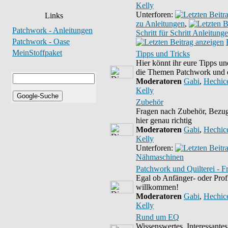
Kelly
Unterforen:
Links
zu Anleitungen
,
Patchwork - Anleitungen
Schritt für Schritt Anleitung
Patchwork - Oase
MeinStoffpaket
Tipps und Tricks
Hier könnt ihr eure Tipps u
die Themen Patchwork und qu
Moderatoren
Gabi
,
Hechic
Kelly
Zubehör
Fragen nach Zubehör, Bezug
hier genau richtig
Moderatoren
Gabi
,
Hechic
Kelly
Unterforen:
Nähmaschinen
Patchwork und Quilterei - F
Egal ob Anfänger- oder Profif
willkommen!
Moderatoren
Gabi
,
Hechic
Kelly
Rund um EQ
Wissenswertes, Interessante