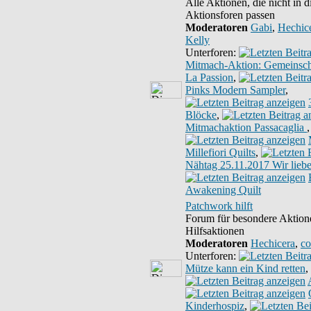
Alle Aktionen, die nicht in 
Aktionsforen passen
Moderatoren
Gabi
,
Hechic
Kelly
Unterforen:
Mitmach-Aktion: Gemeinsch
La Passion
,
Pinks Modern Sampler
,
Blöcke
,
Mitmachaktion Passacaglia
,
Millefiori Quilts
,
Nähtag 25.11.2017 Wir lie
Awakening Quilt
Patchwork hilft
Forum für besondere Aktion
Hilfsaktionen
Moderatoren
Hechicera
,
co
Unterforen:
Mütze kann ein Kind retten
,
Kinderhospiz
,