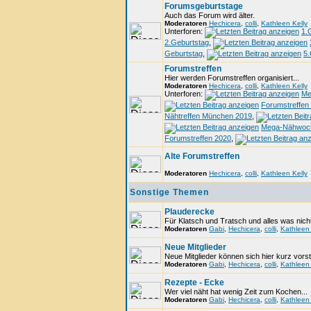
Forumsgeburtstage
Auch das Forum wird älter.
Moderatoren
Hechicera
,
colli
,
Kathleen Kelly
Unterforen:
1.
2.Geburtstag
,
Geburtstag
,
5.
Forumstreffen
Hier werden Forumstreffen organisiert...
Moderatoren
Hechicera
,
colli
,
Kathleen Kelly
Unterforen:
Me
Forumstreffen
Nähtreffen München 2019
,
Mega-Nähwoc
Forumstreffen 2020
,
Alte Forumstreffen
Moderatoren
Hechicera
,
colli
,
Kathleen Kelly
Sonstige Themen
Plauderecke
Für Klatsch und Tratsch und alles was nicht
Moderatoren
Gabi
,
Hechicera
,
colli
,
Kathleen 
Neue Mitglieder
Neue Mitglieder können sich hier kurz vorst
Moderatoren
Gabi
,
Hechicera
,
colli
,
Kathleen 
Rezepte - Ecke
Wer viel näht hat wenig Zeit zum Kochen...
Moderatoren
Gabi
,
Hechicera
,
colli
,
Kathleen 