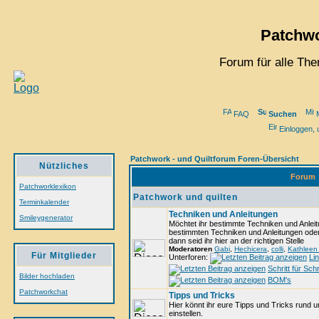
Patchwo
Forum für alle Th
FAQ
Suchen
M
Einloggen, 
Patchwork - und Quiltforum Foren-Übersicht
Nützliches
Forum
Patchworklexikon
Patchwork und quilten
Terminkalender
Techniken und Anleitungen
Smileygenerator
Möchtet ihr bestimmte Techniken und Anleit
bestimmten Techniken und Anleitungen oder 
dann seid ihr hier an der richtigen Stelle
Moderatoren
Gabi
,
Hechicera
,
colli
,
Kathleen 
Für Mitglieder
Unterforen:
Li
Schritt für Schr
Bilder hochladen
BOM's
Patchworkchat
Tipps und Tricks
Hier könnt ihr eure Tipps und Tricks rund
einstellen.