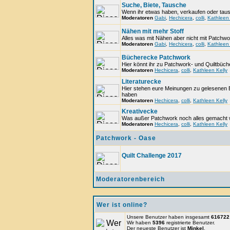
Suche, Biete, Tausche
Wenn ihr etwas haben, verkaufen oder tausch
Moderatoren
Gabi
,
Hechicera
,
colli
,
Kathleen 
Nähen mit mehr Stoff
Alles was mit Nähen aber nicht mit Patchwo
Moderatoren
Gabi
,
Hechicera
,
colli
,
Kathleen 
Bücherecke Patchwork
Hier könnt ihr zu Patchwork- und Quiltbüc
Moderatoren
Hechicera
,
colli
,
Kathleen Kelly
Literaturecke
Hier stehen eure Meinungen zu gelesenen B
haben
Moderatoren
Hechicera
,
colli
,
Kathleen Kelly
Kreativecke
Was außer Patchwork noch alles gemacht 
Moderatoren
Hechicera
,
colli
,
Kathleen Kelly
Patchwork - Oase
Quilt Challenge 2017
Moderatorenbereich
Wer ist online?
Unsere Benutzer haben insgesamt
616722
Wir haben
5396
registrierte Benutzer.
Der neueste Benutzer ist
Minkel
.