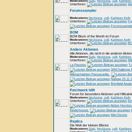
Moderatoren
Gabi
,
Hechicera
,
colli
,
Kathleen 
Unterforen:
We
Forumssampler
Moderatoren
Hechicera
,
colli
,
Kathleen Kelly
Unterforen:
Fo
Forumssampler
BOM
BOM Block of the Month im Forum
Moderatoren
Hechicera
,
colli
,
Kathleen Kelly
Unterforen:
BO
Andere Aktionen
Alle Aktionen, die nicht in die anderen Akti
Moderatoren
Gabi
,
Hechicera
,
colli
,
Kathleen 
Unterforen:
Mi
La Passion
,
Tu
365Challenge 
Mitmachaktion Passacaglia
,
Nähtag 25.11.
Brimfield Awak
Patchwork hilft
Forum für besondere Aktionen und Hilfsakt
Moderatoren
Hechicera
,
colli
,
Kathleen Kelly
Unterforen:
Ei
Aktion Herzki
Kinderhospiz
,
Mini Deckis
Replica
Die Welt der kleinen Blöcke
Moderatoren
Gabi
,
Hechicera
,
colli
,
Kathleen 