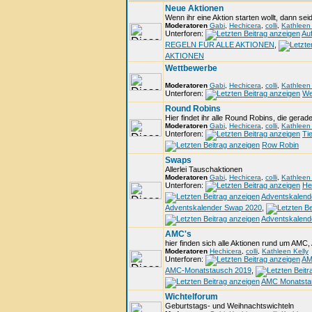
Neue Aktionen
Wenn ihr eine Aktion starten wollt, dann seid 
Moderatoren
Gabi
,
Hechicera
,
colli
,
Kathleen 
Unterforen:
Auf
REGELN FÜR ALLE AKTIONEN
,
AKTIONEN
Wettbewerbe
Moderatoren
Gabi
,
Hechicera
,
colli
,
Kathleen 
Unterforen:
We
Round Robins
Hier findet ihr alle Round Robins, die gerade
Moderatoren
Gabi
,
Hechicera
,
colli
,
Kathleen 
Unterforen:
Ti
Row Robin
Swaps
Allerlei Tauschaktionen
Moderatoren
Gabi
,
Hechicera
,
colli
,
Kathleen 
Unterforen:
He
Adventskalend
Adventskalender Swap 2020
,
Adventskalend
AMC's
hier finden sich alle Aktionen rund um AMC,
Moderatoren
Hechicera
,
colli
,
Kathleen Kelly
Unterforen:
AM
AMC-Monatstausch 2019
,
AMC Monatsta
Wichtelforum
Geburtstags- und Weihnachtswichteln