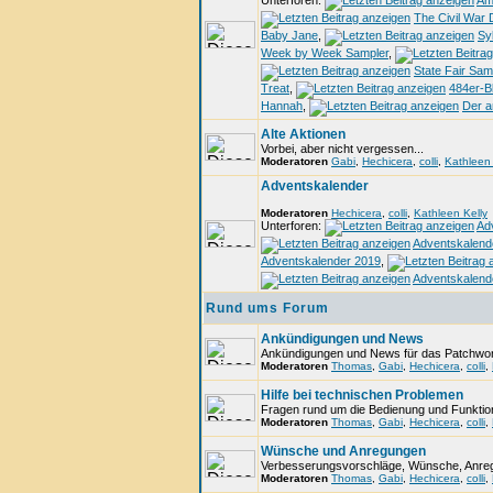
Unterforen:
Ami
The Civil War D
Baby Jane
,
Syl
Week by Week Sampler
,
State Fair Sam
Treat
,
484er-Bl
Hannah
,
Der a
Alte Aktionen
Vorbei, aber nicht vergessen...
Moderatoren
Gabi
,
Hechicera
,
colli
,
Kathleen 
Adventskalender
Moderatoren
Hechicera
,
colli
,
Kathleen Kelly
Unterforen:
Ad
Adventskalend
Adventskalender 2019
,
Adventskalend
Rund ums Forum
Ankündigungen und News
Ankündigungen und News für das Patchwor
Moderatoren
Thomas
,
Gabi
,
Hechicera
,
colli
,
Hilfe bei technischen Problemen
Fragen rund um die Bedienung und Funktio
Moderatoren
Thomas
,
Gabi
,
Hechicera
,
colli
,
Wünsche und Anregungen
Verbesserungsvorschläge, Wünsche, Anregu
Moderatoren
Thomas
,
Gabi
,
Hechicera
,
colli
,