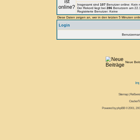
Insgesamt sind
107
Benutzer online: Kein r
Der Rekord liegt bei
286
Benutzern am 22.1
Registrierte Benutzer: Keine
Diese Daten zeigen an, wer in den letzten 5 Minuten onli
Login
Benutzerna
Neue Beit
Sitemap
|
Reißvers
CrackerT
Powered by
phpBB
© 2001, 20