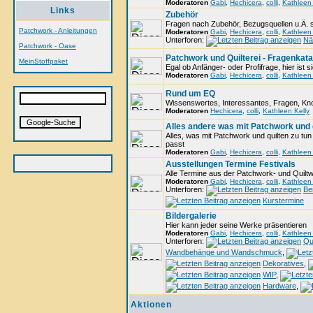
Moderatoren
Gabi
,
Hechicera
,
colli
,
Kathleen 
Links
Zubehör
Fragen nach Zubehör, Bezugsquellen u.Ä. si
Patchwork - Anleitungen
Moderatoren
Gabi
,
Hechicera
,
colli
,
Kathleen 
Unterforen:
Nä
Patchwork - Oase
Patchwork und Quilterei - Fragenkata
MeinStoffpaket
Egal ob Anfänger- oder Profifrage, hier ist 
Moderatoren
Gabi
,
Hechicera
,
colli
,
Kathleen 
Rund um EQ
Wissenswertes, Interessantes, Fragen, 
Moderatoren
Hechicera
,
colli
,
Kathleen Kelly
Alles andere was mit Patchwork und q
Alles, was mit Patchwork und quilten zu tun 
passt
Moderatoren
Gabi
,
Hechicera
,
colli
,
Kathleen 
Ausstellungen Termine Festivals
Alle Termine aus der Patchwork- und Quilt
Moderatoren
Gabi
,
Hechicera
,
colli
,
Kathleen 
Unterforen:
Be
Kurstermine
Bildergalerie
Hier kann jeder seine Werke präsentieren
Moderatoren
Gabi
,
Hechicera
,
colli
,
Kathleen 
Unterforen:
Qui
Wandbehänge und Wandschmuck
,
Dekoratives
,
WIP
,
Hardware
,
Aktionen